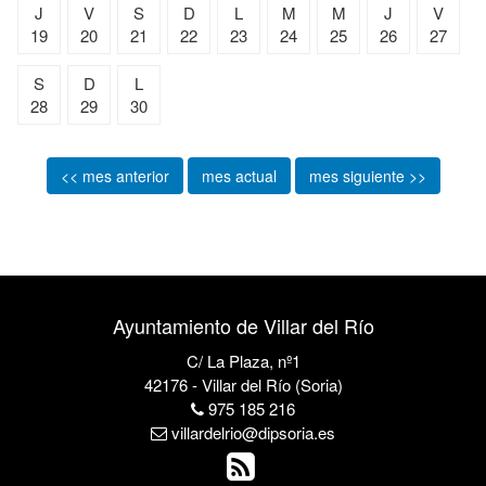
J
V
S
D
L
M
M
J
V
19
20
21
22
23
24
25
26
27
S
D
L
28
29
30
<< mes anterior
mes actual
mes siguiente >>
Ayuntamiento de Villar del Río
C/ La Plaza, nº1
42176 - Villar del Río (Soria)
975 185 216
villardelrio@dipsoria.es