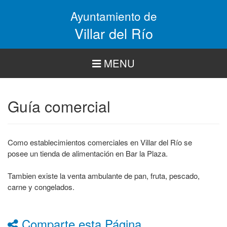
Pasar
Ayuntamiento de
al
contenido
Villar del Río
principal
MENU
Guía comercial
Como establecimientos comerciales en Villar del Río se
posee un tienda de alimentación en Bar la Plaza.
Tambien existe la venta ambulante de pan, fruta, pescado,
carne y congelados.
Comparte esta Página