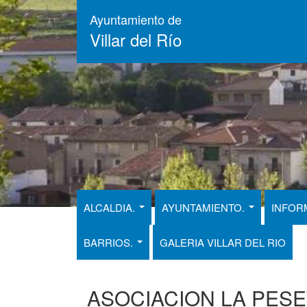
Pasar
Ayuntamiento de
al
Villar del Río
contenido
principal
ALCALDIA.
AYUNTAMIENTO.
INFOR
BARRIOS.
GALERIA VILLAR DEL RIO
ASOCIACION LA PESE