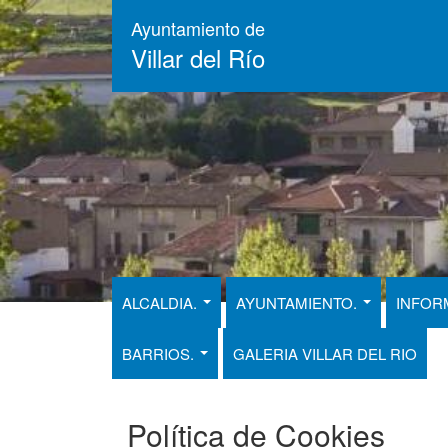
Pasar
Ayuntamiento de
al
Villar del Río
contenido
principal
ALCALDIA.
AYUNTAMIENTO.
INFOR
BARRIOS.
GALERIA VILLAR DEL RIO
Política de Cookies