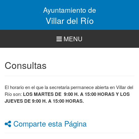
Pasar
Ayuntamiento de
al
contenido
Villar del Río
principal
MENU
Consultas
El horario en el que la secretaria permanece abierta en Villar del
Río son:
LOS MARTES DE 9:00 H. A 15:00 HORAS Y LOS
JUEVES DE 9:00 H. A 15:00 HORAS.
Comparte esta Página
Facebook
Twitter