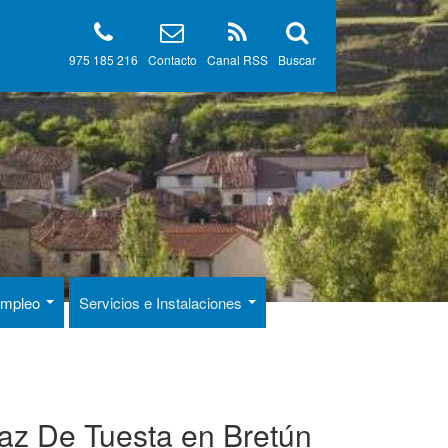
975 185 216
Contacto
Canal RSS
Buscar
 Empleo
Servicios e Instalaciones
íaz De Tuesta en Bretún