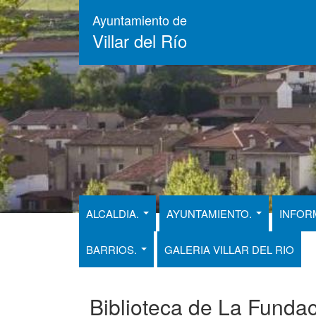
Pasar
Ayuntamiento de
al
Villar del Río
contenido
principal
ALCALDIA.
AYUNTAMIENTO.
INFOR
BARRIOS.
GALERIA VILLAR DEL RIO
Biblioteca de La Funda