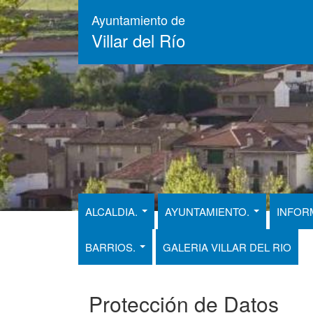
Pasar
Ayuntamiento de
al
Villar del Río
contenido
principal
ALCALDIA.
AYUNTAMIENTO.
INFOR
BARRIOS.
GALERIA VILLAR DEL RIO
Protección de Datos